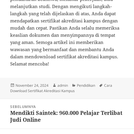
melanjutkan studi. Dengan mengikuti langkah-
langkah yang telah dijelaskan di atas, Anda dapat
mendapatkan sertifikat akreditasi kampus dengan
mudah dan cepat. Pastikan Anda selalu memeriksa
keaslian dokumen dan menyimpannya di tempat
yang aman. Semoga artikel ini memberikan
wawasan yang bermanfaat dan membantu Anda
dalam mendownload sertifikat akreditasi kampus.
Selamat mencoba!
Diposkan
Penulis
Kategori
Tag
November 24, 2024
admin
Pendidikan
Cara
pada
Download Sertifikat Akreditasi Kampus
Navigasi
SEBELUMNYA
pos
Mendikti Saintek: 960.000 Pelajar Terlibat
Pos
Judi Online
sebelumnya: