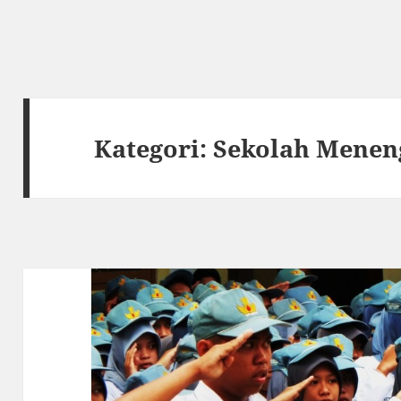
Kategori:
Sekolah Menen