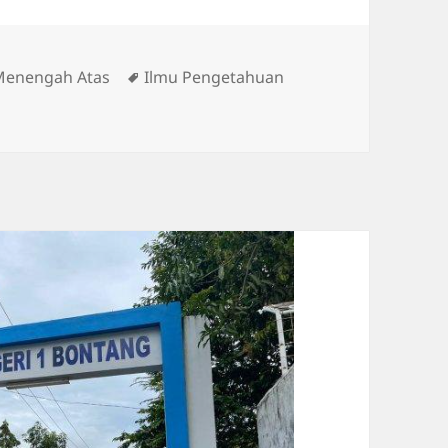
Tag
Menengah Atas
Ilmu Pengetahuan