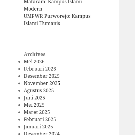
Mataram: Kampus Islami
Modern
UMPWR Purworejo: Kampus
Islami Humanis
Archives
Mei 2026
Februari 2026
Desember 2025
November 2025
Agustus 2025
Juni 2025
Mei 2025
Maret 2025
Februari 2025
Januari 2025
Desember 2024