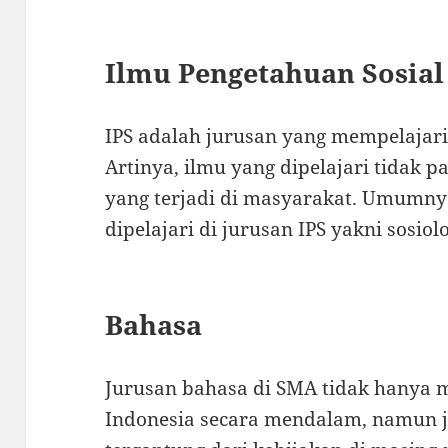
Ilmu Pengetahuan Sosial
IPS adalah jurusan yang mempelajari
Artinya, ilmu yang dipelajari tidak 
yang terjadi di masyarakat. Umumny
dipelajari di jurusan IPS yakni sosiol
Bahasa
Jurusan bahasa di SMA tidak hanya 
Indonesia secara mendalam, namun j