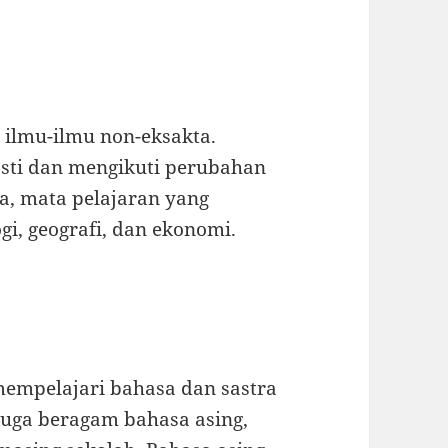
 ilmu-ilmu non-eksakta.
pasti dan mengikuti perubahan
a, mata pelajaran yang
ogi, geografi, dan ekonomi.
mempelajari bahasa dan sastra
uga beragam bahasa asing,