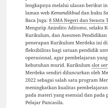
lengkapnya melalui ulasan berikut ini
laman web
Kemendikbud
dan buku
So
Baca Juga:
8 SMA Negeri dan Swasta 
Mengutip Anindito Aditomo, selaku K
Kurikulum, dan Asesmen Pendidikan
penerapan Kurikulum Merdeka ini d
fleksibilitas bagi satuan pendidik 
operasional, agar pembelajaran yang
kebutuhan murid. Kurikulum
slot se
Merdeka sendiri diluncurkan oleh Me
2022 sebagai salah satu program Mer
meningkatkan kualitas pembelajaran
pada materi yang esensial dan pada 
Pelajar Pancasila.