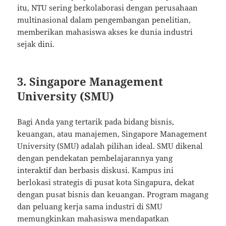
itu, NTU sering berkolaborasi dengan perusahaan
multinasional dalam pengembangan penelitian,
memberikan mahasiswa akses ke dunia industri
sejak dini.
3.
Singapore Management
University (SMU)
Bagi Anda yang tertarik pada bidang bisnis,
keuangan, atau manajemen, Singapore Management
University (SMU) adalah pilihan ideal. SMU dikenal
dengan pendekatan pembelajarannya yang
interaktif dan berbasis diskusi. Kampus ini
berlokasi strategis di pusat kota Singapura, dekat
dengan pusat bisnis dan keuangan. Program magang
dan peluang kerja sama industri di SMU
memungkinkan mahasiswa mendapatkan