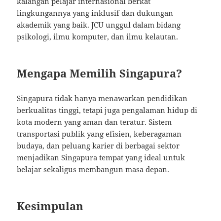
kalangan pelajar internasional berkat
lingkungannya yang inklusif dan dukungan
akademik yang baik. JCU unggul dalam bidang
psikologi, ilmu komputer, dan ilmu kelautan.
Mengapa Memilih Singapura?
Singapura tidak hanya menawarkan pendidikan
berkualitas tinggi, tetapi juga pengalaman hidup di
kota modern yang aman dan teratur. Sistem
transportasi publik yang efisien, keberagaman
budaya, dan peluang karier di berbagai sektor
menjadikan Singapura tempat yang ideal untuk
belajar sekaligus membangun masa depan.
Kesimpulan