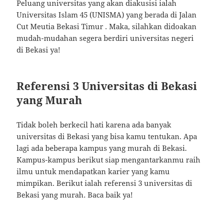
Peluang universitas yang akan diakusisi ialah
Universitas Islam 45 (UNISMA) yang berada di Jalan
Cut Meutia Bekasi Timur . Maka, silahkan didoakan
mudah-mudahan segera berdiri universitas negeri
di Bekasi ya!
Referensi 3 Universitas di Bekasi
yang Murah
Tidak boleh berkecil hati karena ada banyak
universitas di Bekasi yang bisa kamu tentukan. Apa
lagi ada beberapa kampus yang murah di Bekasi.
Kampus-kampus berikut siap mengantarkanmu raih
ilmu untuk mendapatkan karier yang kamu
mimpikan. Berikut ialah referensi 3 universitas di
Bekasi yang murah. Baca baik ya!