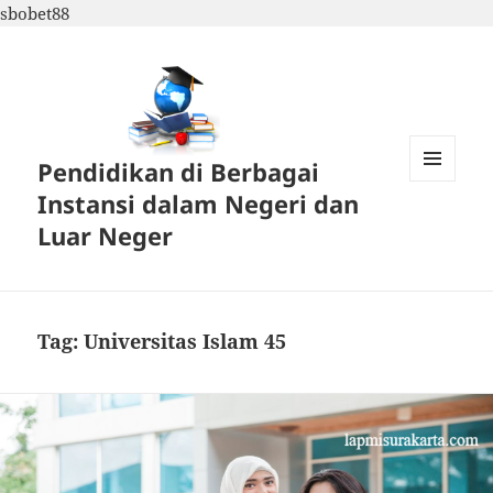
sbobet88
Pendidikan di Berbagai
MENU
Instansi dalam Negeri dan
DAN
WIDGET
Luar Neger
Tag:
Universitas Islam 45