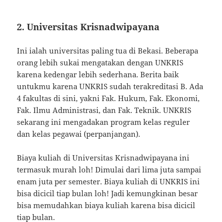
2. Universitas Krisnadwipayana
Ini ialah universitas paling tua di Bekasi. Beberapa
orang lebih sukai mengatakan dengan UNKRIS
karena kedengar lebih sederhana. Berita baik
untukmu karena UNKRIS sudah terakreditasi B. Ada
4 fakultas di sini, yakni Fak. Hukum, Fak. Ekonomi,
Fak. Ilmu Administrasi, dan Fak. Teknik. UNKRIS
sekarang ini mengadakan program kelas reguler
dan kelas pegawai (perpanjangan).
Biaya kuliah di Universitas Krisnadwipayana ini
termasuk murah loh! Dimulai dari lima juta sampai
enam juta per semester. Biaya kuliah di UNKRIS ini
bisa dicicil tiap bulan loh! Jadi kemungkinan besar
bisa memudahkan biaya kuliah karena bisa dicicil
tiap bulan.