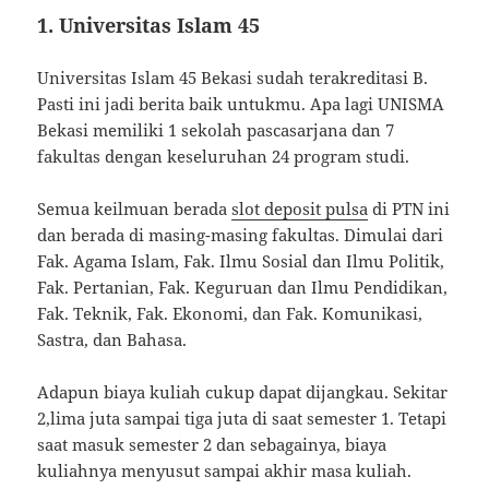
1. Universitas Islam 45
Universitas Islam 45 Bekasi sudah terakreditasi B.
Pasti ini jadi berita baik untukmu. Apa lagi UNISMA
Bekasi memiliki 1 sekolah pascasarjana dan 7
fakultas dengan keseluruhan 24 program studi.
Semua keilmuan berada
slot deposit pulsa
di PTN ini
dan berada di masing-masing fakultas. Dimulai dari
Fak. Agama Islam, Fak. Ilmu Sosial dan Ilmu Politik,
Fak. Pertanian, Fak. Keguruan dan Ilmu Pendidikan,
Fak. Teknik, Fak. Ekonomi, dan Fak. Komunikasi,
Sastra, dan Bahasa.
Adapun biaya kuliah cukup dapat dijangkau. Sekitar
2,lima juta sampai tiga juta di saat semester 1. Tetapi
saat masuk semester 2 dan sebagainya, biaya
kuliahnya menyusut sampai akhir masa kuliah.