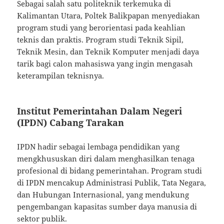
Sebagai salah satu politeknik terkemuka di
Kalimantan Utara, Poltek Balikpapan menyediakan
program studi yang berorientasi pada keahlian
teknis dan praktis. Program studi Teknik Sipil,
Teknik Mesin, dan Teknik Komputer menjadi daya
tarik bagi calon mahasiswa yang ingin mengasah
keterampilan teknisnya.
Institut Pemerintahan Dalam Negeri
(IPDN) Cabang Tarakan
IPDN hadir sebagai lembaga pendidikan yang
mengkhususkan diri dalam menghasilkan tenaga
profesional di bidang pemerintahan. Program studi
di IPDN mencakup Administrasi Publik, Tata Negara,
dan Hubungan Internasional, yang mendukung
pengembangan kapasitas sumber daya manusia di
sektor publik.