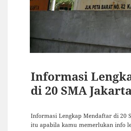
Informasi Lengk
di 20 SMA Jakarta
Informasi Lengkap Mendaftar di 20 
itu apabila kamu memerlukan info 