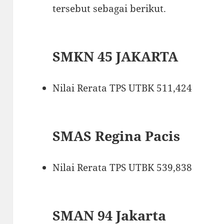
tersebut sebagai berikut.
SMKN 45 JAKARTA
Nilai Rerata TPS UTBK 511,424
SMAS Regina Pacis
Nilai Rerata TPS UTBK 539,838
SMAN 94 Jakarta