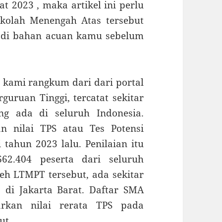
t 2023 , maka artikel ini perlu
kolah Menengah Atas tersebut
jadi bahan acuan kamu sebelum
 kami rangkum dari dari portal
ruan Tinggi, tercatat sekitar
ng ada di seluruh Indonesia.
n nilai TPS atau Tes Potensi
tahun 2023 lalu. Penilaian itu
62.404 peserta dari seluruh
oleh LTMPT tersebut, ada sekitar
 di Jakarta Barat. Daftar SMA
sarkan nilai rerata TPS pada
ut.