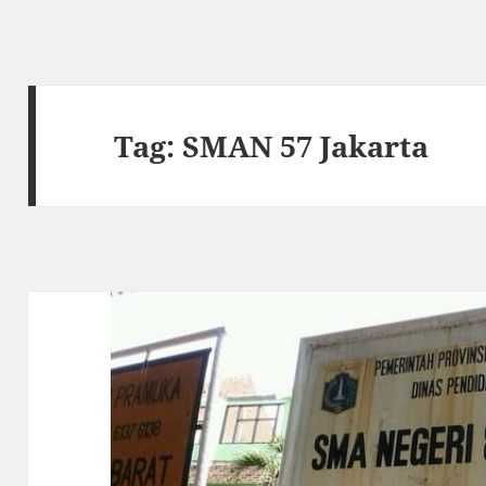
Tag:
SMAN 57 Jakarta