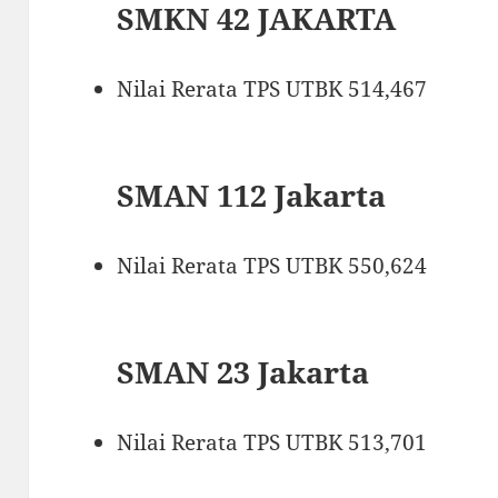
SMKN 42 JAKARTA
Nilai Rerata TPS UTBK 514,467
SMAN 112 Jakarta
Nilai Rerata TPS UTBK 550,624
SMAN 23 Jakarta
Nilai Rerata TPS UTBK 513,701