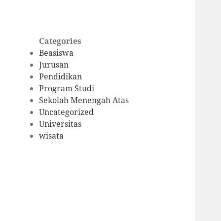
Categories
Beasiswa
Jurusan
Pendidikan
Program Studi
Sekolah Menengah Atas
Uncategorized
Universitas
wisata