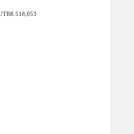
UTBK 518,053