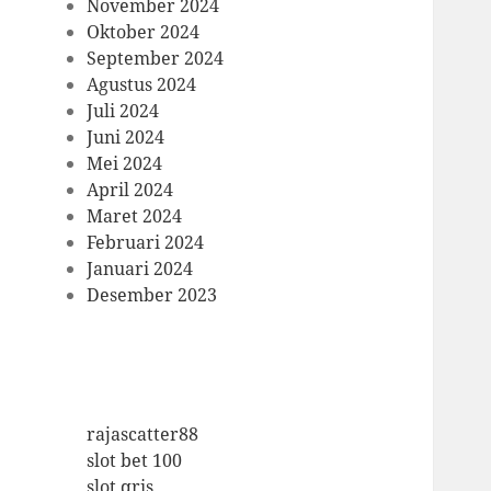
November 2024
Oktober 2024
September 2024
Agustus 2024
Juli 2024
Juni 2024
Mei 2024
April 2024
Maret 2024
Februari 2024
Januari 2024
Desember 2023
rajascatter88
slot bet 100
slot qris