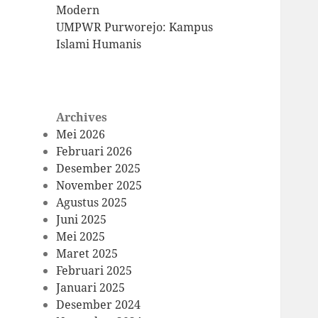
Modern
UMPWR Purworejo: Kampus
Islami Humanis
Archives
Mei 2026
Februari 2026
Desember 2025
November 2025
Agustus 2025
Juni 2025
Mei 2025
Maret 2025
Februari 2025
Januari 2025
Desember 2024