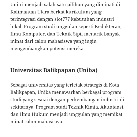
Unitri menjadi salah satu pilihan yang diminati di
Kalimantan Utara berkat kurikulum yang
terintegrasi dengan
slot777
kebutuhan industri
lokal. Program studi unggulan seperti Kedokteran,
Ilmu Komputer, dan Teknik Sipil menarik banyak
minat dari calon mahasiswa yang ingin
mengembangkan potensi mereka.
Universitas Balikpapan (Uniba)
Sebagai universitas yang terletak strategis di Kota
Balikpapan, Uniba menawarkan berbagai program
studi yang sesuai dengan perkembangan industri di
sekitarnya. Program studi Teknik Kimia, Akuntansi,
dan Ilmu Hukum menjadi unggulan yang memikat
minat calon mahasiswa.