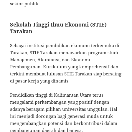
sektor publik.
Sekolah Tinggi Ilmu Ekonomi (STIE)
Tarakan
Sebagai institusi pendidikan ekonomi terkemuka di
Tarakan, STIE Tarakan menawarkan program studi
Manajemen, Akuntansi, dan Ekonomi
Pembangunan. Kurikulum yang komprehensif dan
terkini membuat lulusan STIE Tarakan siap bersaing
di pasar kerja yang dinamis.
Pendidikan tinggi di Kalimantan Utara terus
mengalami perkembangan yang positif dengan
adanya beragam pilihan universitas unggulan. Hal
ini menjadi dorongan bagi generasi muda untuk
mengembangkan potensi dan berkontribusi dalam
pembangunan daerah dan bangsa.