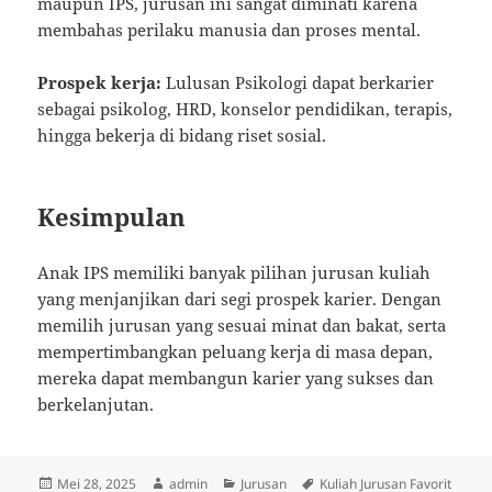
maupun IPS, jurusan ini sangat diminati karena
membahas perilaku manusia dan proses mental.
Prospek kerja:
Lulusan Psikologi dapat berkarier
sebagai psikolog, HRD, konselor pendidikan, terapis,
hingga bekerja di bidang riset sosial.
Kesimpulan
Anak IPS memiliki banyak pilihan jurusan kuliah
yang menjanjikan dari segi prospek karier. Dengan
memilih jurusan yang sesuai minat dan bakat, serta
mempertimbangkan peluang kerja di masa depan,
mereka dapat membangun karier yang sukses dan
berkelanjutan.
Diposkan
Penulis
Kategori
Tag
Mei 28, 2025
admin
Jurusan
Kuliah Jurusan Favorit