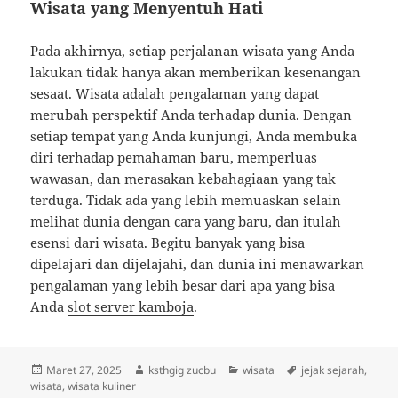
Wisata yang Menyentuh Hati
Pada akhirnya, setiap perjalanan wisata yang Anda
lakukan tidak hanya akan memberikan kesenangan
sesaat. Wisata adalah pengalaman yang dapat
merubah perspektif Anda terhadap dunia. Dengan
setiap tempat yang Anda kunjungi, Anda membuka
diri terhadap pemahaman baru, memperluas
wawasan, dan merasakan kebahagiaan yang tak
terduga. Tidak ada yang lebih memuaskan selain
melihat dunia dengan cara yang baru, dan itulah
esensi dari wisata. Begitu banyak yang bisa
dipelajari dan dijelajahi, dan dunia ini menawarkan
pengalaman yang lebih besar dari apa yang bisa
Anda
slot server kamboja
.
Diposkan
Penulis
Kategori
Tag
Maret 27, 2025
ksthgig zucbu
wisata
jejak sejarah
,
pada
wisata
,
wisata kuliner