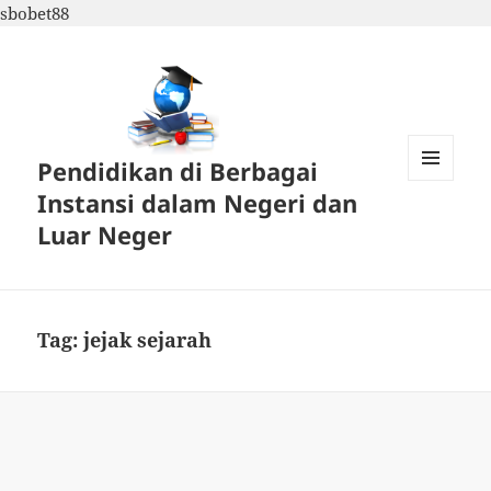
sbobet88
Pendidikan di Berbagai
MENU
Instansi dalam Negeri dan
DAN
WIDGET
Luar Neger
Tag:
jejak sejarah