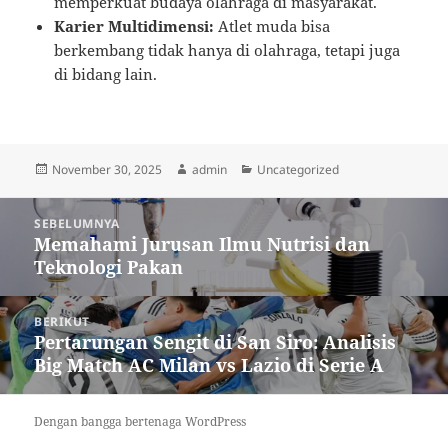
memperkuat budaya olahraga di masyarakat.
Karier Multidimensi:
Atlet muda bisa
berkembang tidak hanya di olahraga, tetapi juga
di bidang lain.
Diposkan
Penulis
Kategori
November 30, 2025
admin
Uncategorized
pada
Navigasi
SEBELUMNYA
pos
Memahami Jurusan Ilmu Nutrisi dan
Pos
Teknologi Pakan
sebelumnya:
BERIKUT
Pertarungan Sengit di San Siro: Analisis
Pos
Big Match AC Milan vs Lazio di Serie A
berikutnya:
Dengan bangga bertenaga WordPress