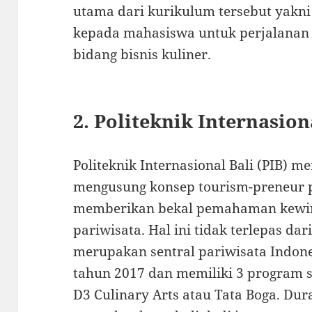
utama dari kurikulum tersebut yakn
kepada mahasiswa untuk perjalanan 
bidang bisnis kuliner.
2. Politeknik Internasion
Politeknik Internasional Bali (PIB)
mengusung konsep tourism-preneur p
memberikan bekal pemahaman kewi
pariwisata. Hal ini tidak terlepas da
merupakan sentral pariwisata Indones
tahun 2017 dan memiliki 3 program s
D3 Culinary Arts atau Tata Boga. Dur