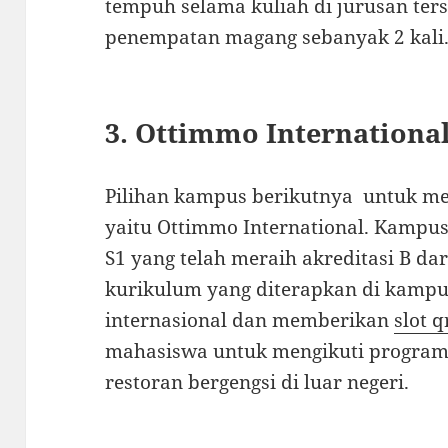
tempuh selama kuliah di jurusan ter
penempatan magang sebanyak 2 kali
3. Ottimmo Internationa
Pilihan kampus berikutnya untuk me
yaitu Ottimmo International. Kampus
S1 yang telah meraih akreditasi B dar
kurikulum yang diterapkan di kampus
internasional dan memberikan
slot q
mahasiswa untuk mengikuti program
restoran bergengsi di luar negeri.