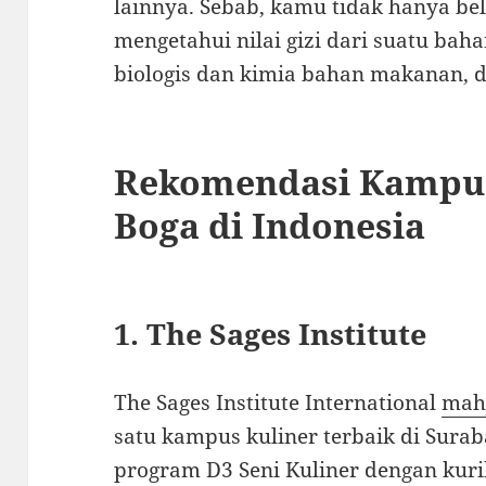
lainnya. Sebab, kamu tidak hanya bel
mengetahui nilai gizi dari suatu ba
biologis dan kimia bahan makanan, da
Rekomendasi Kampus
Boga di Indonesia
1. The Sages Institute
The Sages Institute International
mahj
satu kampus kuliner terbaik di Sur
program D3 Seni Kuliner dengan kurik