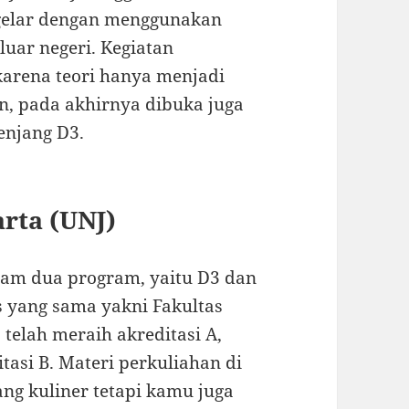
 gelar dengan menggunakan
uar negeri. Kegiatan
 karena teori hanya menjadi
n, pada akhirnya dibuka juga
enjang D3.
arta (UNJ)
alam dua program, yaitu D3 dan
 yang sama yakni Fakultas
 telah meraih akreditasi A,
asi B. Materi perkuliahan di
ang kuliner tetapi kamu juga