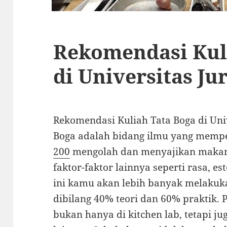
Rekomendasi Kul
di Universitas Ju
Rekomendasi Kuliah Tata Boga di Univ
Boga adalah bidang ilmu yang mempe
200
mengolah dan menyajikan maka
faktor-faktor lainnya seperti rasa, est
ini kamu akan lebih banyak melakuka
dibilang 40% teori dan 60% praktik. 
bukan hanya di kitchen lab, tetapi j