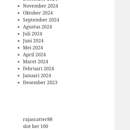
November 2024
Oktober 2024
September 2024
Agustus 2024
Juli 2024
Juni 2024
Mei 2024
April 2024
Maret 2024
Februari 2024
Januari 2024
Desember 2023
rajascatter88
slot bet 100