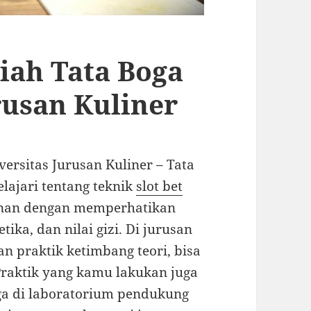
iah Tata Boga
rusan Kuliner
ersitas Jurusan Kuliner – Tata
lajari tentang teknik
slot bet
nan dengan memperhatikan
etika, dan nilai gizi. Di jurusan
n praktik ketimbang teori, bisa
Praktik yang kamu lakukan juga
uga di laboratorium pendukung