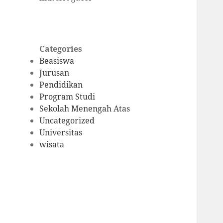
Categories
Beasiswa
Jurusan
Pendidikan
Program Studi
Sekolah Menengah Atas
Uncategorized
Universitas
wisata