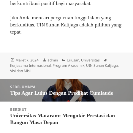
berkontribusi positif bagi masyarakat.
Jika Anda mencari perguruan tinggi Islam yang
berkualitas, UIN Sunan Kalijaga adalah pilihan yang
tepat.
Diposkan
Penulis
Kategori
Tag
Maret 7, 2024
admin
Jurusan
,
Universitas
pada
Kerjasama Internasional
,
Program Akademik
,
UIN Sunan Kalijaga
,
Visi dan Misi
Navigasi
SEBELUMNYA
pos
Tips Agar Lulus Dengan Predikat Cumlaude
Pos
sebelumnya:
BERIKUT
Universitas Mataram: Mengukir Prestasi dan
Pos
Bangun Masa Depan
berikutnya: