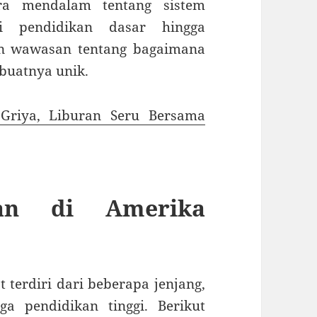
ra mendalam tentang sistem
i pendidikan dasar hingga
an wawasan tentang bagaimana
buatnya unik.
riya, Liburan Seru Bersama
kan di Amerika
 terdiri dari beberapa jenjang,
a pendidikan tinggi. Berikut