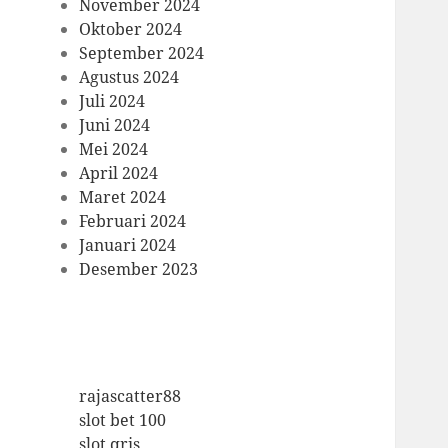
November 2024
Oktober 2024
September 2024
Agustus 2024
Juli 2024
Juni 2024
Mei 2024
April 2024
Maret 2024
Februari 2024
Januari 2024
Desember 2023
rajascatter88
slot bet 100
slot qris