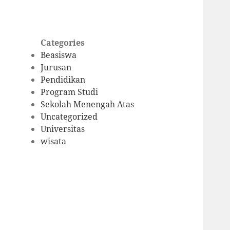
Categories
Beasiswa
Jurusan
Pendidikan
Program Studi
Sekolah Menengah Atas
Uncategorized
Universitas
wisata