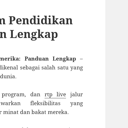
m Pendidikan
n Lengkap
merika: Panduan Lengkap
–
ikenal sebagai salah satu yang
dunia.
h, program, dan
rtp live
jalur
arkan fleksibilitas yang
 minat dan bakat mereka.