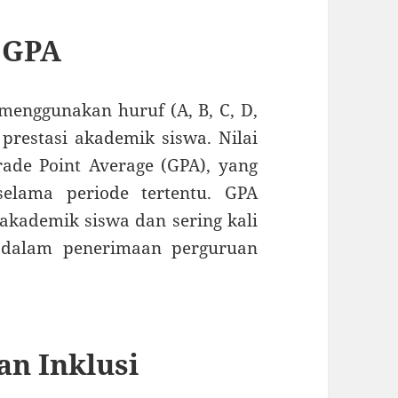
n GPA
 menggunakan huruf (A, B, C, D,
prestasi akademik siswa. Nilai
ade Point Average (GPA), yang
selama periode tertentu. GPA
 akademik siswa dan sering kali
g dalam penerimaan perguruan
an Inklusi