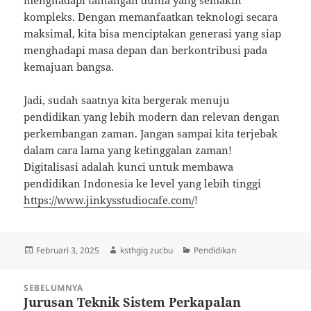
menghadapi tantangan dunia yang semakin
kompleks. Dengan memanfaatkan teknologi secara
maksimal, kita bisa menciptakan generasi yang siap
menghadapi masa depan dan berkontribusi pada
kemajuan bangsa.
Jadi, sudah saatnya kita bergerak menuju
pendidikan yang lebih modern dan relevan dengan
perkembangan zaman. Jangan sampai kita terjebak
dalam cara lama yang ketinggalan zaman!
Digitalisasi adalah kunci untuk membawa
pendidikan Indonesia ke level yang lebih tinggi
https://www.jinkysstudiocafe.com/
!
Diposkan
Penulis
Kategori
Februari 3, 2025
ksthgig zucbu
Pendidikan
pada
Navigasi
SEBELUMNYA
pos
Jurusan Teknik Sistem Perkapalan
Pos