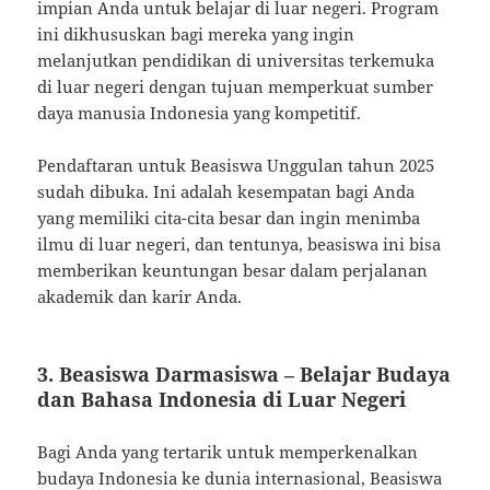
impian Anda untuk belajar di luar negeri. Program
ini dikhususkan bagi mereka yang ingin
melanjutkan pendidikan di universitas terkemuka
di luar negeri dengan tujuan memperkuat sumber
daya manusia Indonesia yang kompetitif.
Pendaftaran untuk Beasiswa Unggulan tahun 2025
sudah dibuka. Ini adalah kesempatan bagi Anda
yang memiliki cita-cita besar dan ingin menimba
ilmu di luar negeri, dan tentunya, beasiswa ini bisa
memberikan keuntungan besar dalam perjalanan
akademik dan karir Anda.
3. Beasiswa Darmasiswa – Belajar Budaya
dan Bahasa Indonesia di Luar Negeri
Bagi Anda yang tertarik untuk memperkenalkan
budaya Indonesia ke dunia internasional, Beasiswa