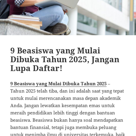
9 Beasiswa yang Mulai
Dibuka Tahun 2025, Jangan
Lupa Daftar!
9 Beasiswa yang Mulai Dibuka Tahun 2025
–
Tahun 2025 telah tiba, dan ini adalah saat yang tepat
untuk mulai merencanakan masa depan akademik
Anda. Jangan lewatkan kesempatan emas untuk
meraih pendidikan lebih tinggi dengan bantuan
beasiswa. Beasiswa bukan hanya soal mendapatkan
bantuan finansial, tetapi juga membuka peluang
untuk menimba ilmu di universitas terkemuka, baik