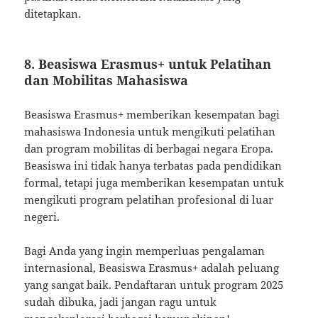
ditetapkan.
8. Beasiswa Erasmus+ untuk Pelatihan
dan Mobilitas Mahasiswa
Beasiswa Erasmus+ memberikan kesempatan bagi
mahasiswa Indonesia untuk mengikuti pelatihan
dan program mobilitas di berbagai negara Eropa.
Beasiswa ini tidak hanya terbatas pada pendidikan
formal, tetapi juga memberikan kesempatan untuk
mengikuti program pelatihan profesional di luar
negeri.
Bagi Anda yang ingin memperluas pengalaman
internasional, Beasiswa Erasmus+ adalah peluang
yang sangat baik. Pendaftaran untuk program 2025
sudah dibuka, jadi jangan ragu untuk