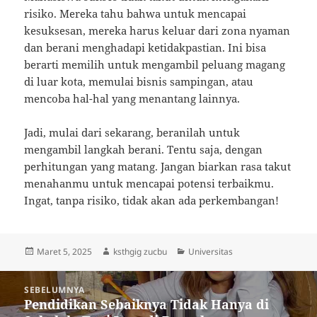
risiko. Mereka tahu bahwa untuk mencapai
kesuksesan, mereka harus keluar dari zona nyaman
dan berani menghadapi ketidakpastian. Ini bisa
berarti memilih untuk mengambil peluang magang
di luar kota, memulai bisnis sampingan, atau
mencoba hal-hal yang menantang lainnya.
Jadi, mulai dari sekarang, beranilah untuk
mengambil langkah berani. Tentu saja, dengan
perhitungan yang matang. Jangan biarkan rasa takut
menahanmu untuk mencapai potensi terbaikmu.
Ingat, tanpa risiko, tidak akan ada perkembangan!
Diposkan
Penulis
Kategori
Maret 5, 2025
ksthgig zucbu
Universitas
pada
Navigasi
SEBELUMNYA
pos
Pendidikan Sebaiknya Tidak Hanya di
Pos